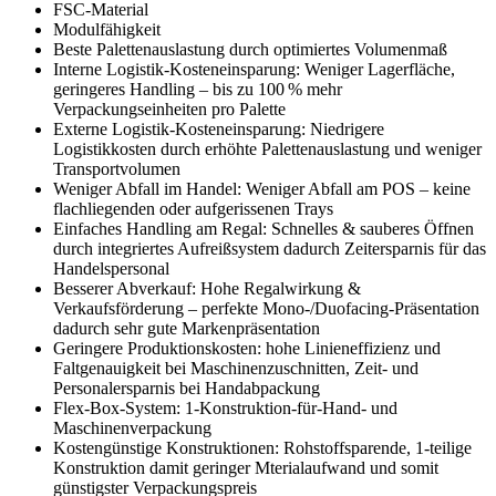
FSC-Material
Modulfähigkeit
Beste Palettenauslastung durch optimiertes Volumenmaß
Interne Logistik-Kosteneinsparung: Weniger Lagerfläche,
geringeres Handling – bis zu 100 % mehr
Verpackungseinheiten pro Palette
Externe Logistik-Kosteneinsparung: Niedrigere
Logistikkosten durch erhöhte Palettenauslastung und weniger
Transportvolumen
Weniger Abfall im Handel: Weniger Abfall am POS – keine
flachliegenden oder aufgerissenen Trays
Einfaches Handling am Regal: Schnelles & sauberes Öffnen
durch integriertes Aufreißsystem dadurch Zeitersparnis für das
Handelspersonal
Besserer Abverkauf: Hohe Regalwirkung &
Verkaufsförderung – perfekte Mono-/Duofacing-Präsentation
dadurch sehr gute Markenpräsentation
Geringere Produktionskosten: hohe Linieneffizienz und
Faltgenauigkeit bei Maschinenzuschnitten, Zeit- und
Personalersparnis bei Handabpackung
Flex-Box-System: 1-Konstruktion-für-Hand- und
Maschinenverpackung
Kostengünstige Konstruktionen: Rohstoffsparende, 1-teilige
Konstruktion damit geringer Mterialaufwand und somit
günstigster Verpackungspreis